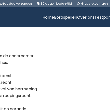
 zelfde dag verzonden
30 dagen bedenktijd
Gratis retourneren
Home
Bordspellen
Over ons
Testpan
 van de ondernemer
kheid
nkomst
srecht
geval van herroeping
 herroepingsrecht
it en garantie