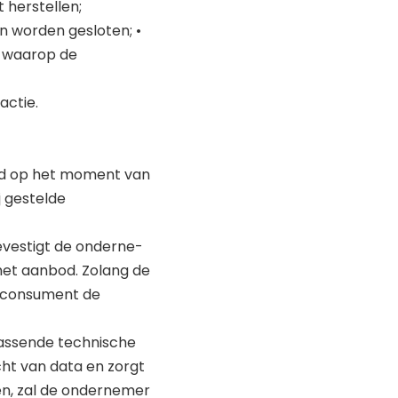
 herstellen;
n worden gesloten; •
e waarop de
actie.
and op het moment van
 gestelde
evestigt de onderne-
het aanbod. Zolang de
e consument de
passende technische
cht van data en zorgt
en, zal de ondernemer