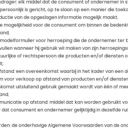
rager: elk middel dat de consument of ondernemer in st
ersoonlijk is gericht, op te slaan op een manier die toe
ductie van de opgeslagen informatie mogelijk maakt.
de mogelijkheid voor de consument om binnen de bedenktij
and;
 modelformulier voor herroeping die de ondernemer ter be
ullen wanneer hij gebruik wil maken van zijn herroepings
uurlijke of rechtspersoon die producten en/of diensten 
t;
fstand: een overeenkomst waarbij in het kader van een
 voor verkoop op afstand van producten en/of diensten
nkomst uitsluitend gebruik gemaakt wordt van één of me
and;
municatie op afstand: middel dat kan worden gebruikt voo
dat consument en ondernemer gelijktijdig in dezelfde rui
arden: de onderhavige Algemene Voorwaarden van de o