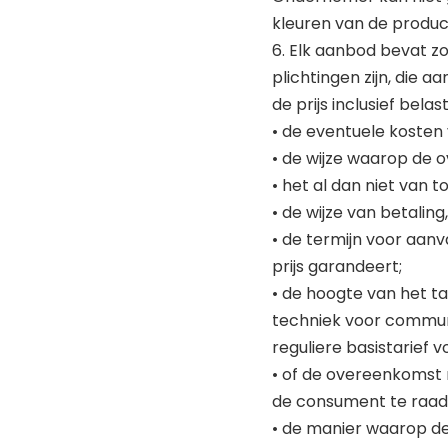
kleuren van de produ
6. Elk aanbod bevat zo
plichtingen zijn, die a
de prijs inclusief belas
• de eventuele kosten
• de wijze waarop de 
• het al dan niet van 
• de wijze van betalin
• de termijn voor aan
prijs garandeert;
• de hoogte van het t
techniek voor commun
reguliere basistarief
• of de overeenkomst 
de consument te raadp
• de manier waarop de