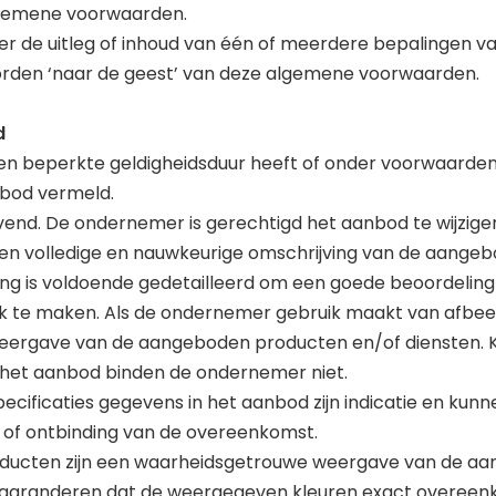
lgemene voorwaarden.
ver de uitleg of inhoud van één of meerdere bepalingen 
worden ‘naar de geest’ van deze algemene voorwaarden.
d
een beperkte geldigheidsduur heeft of onder voorwaarden 
nbod vermeld.
lijvend. De ondernemer is gerechtigd het aanbod te wijzig
een volledige en nauwkeurige omschrijving van de aange
ving is voldoende gedetailleerd om een goede beoordelin
 te maken. Als de ondernemer gebruik maakt van afbeel
ergave van de aangeboden producten en/of diensten. Ke
in het aanbod binden de ondernemer niet.
pecificaties gegevens in het aanbod zijn indicatie en kunn
 of ontbinding van de overeenkomst.
producten zijn een waarheidsgetrouwe weergave van de a
 garanderen dat de weergegeven kleuren exact overee