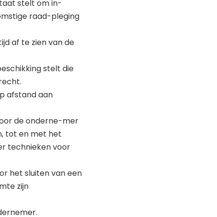
aat stelt om in-
komstige raad-pleging
d af te zien van de
schikking stelt die
recht.
op afstand aan
 door de onderne-mer
, tot en met het
er technieken voor
r het sluiten van een
mte zijn
ndernemer.