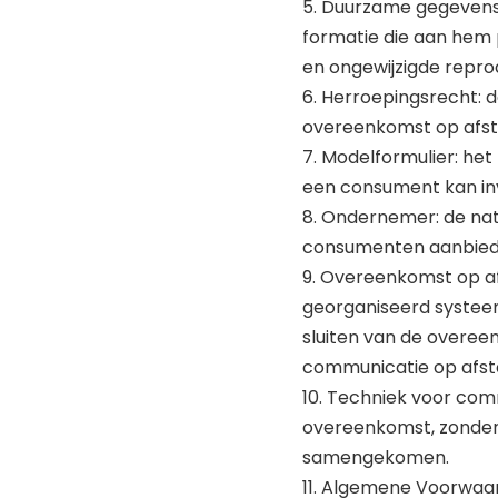
5. Duurzame gegevensd
formatie die aan hem p
en ongewijzigde repro
6. Herroepingsrecht: 
overeenkomst op afst
7. Modelformulier: het
een consument kan inv
8. Ondernemer: de nat
consumenten aanbied
9. Overeenkomst op a
georganiseerd systeem
sluiten van de overee
communicatie op afst
10. Techniek voor com
overeenkomst, zonder 
samengekomen.
11. Algemene Voorwa