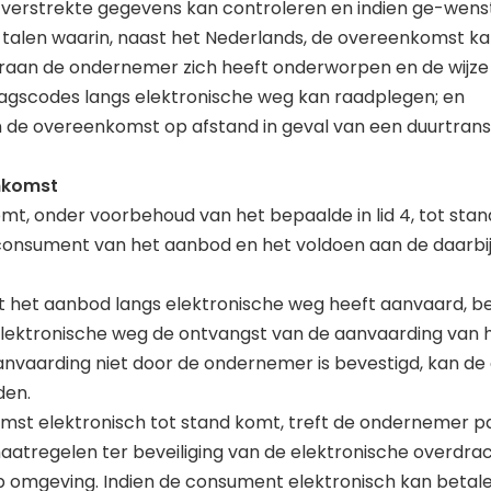
erstrekte gegevens kan controleren en indien ge-wenst
 talen waarin, naast het Nederlands, de overeenkomst ka
aan de ondernemer zich heeft onderworpen en de wijz
gscodes langs elektronische weg kan raadplegen; en
n de overeenkomst op afstand in geval van een duurtrans
enkomst
mt, onder voorbehoud van het bepaalde in lid 4, tot st
consument van het aanbod en het voldoen aan de daarbij
t het aanbod langs elektronische weg heeft aanvaard, b
elektronische weg de ontvangst van de aanvaarding van 
nvaarding niet door de ondernemer is bevestigd, kan d
den.
omst elektronisch tot stand komt, treft de ondernemer 
aatregelen ter beveiliging van de elektronische overdra
web omgeving. Indien de consument elektronisch kan betal