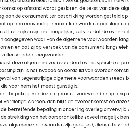
mst op afstand elektronisch wordt gesloten, kan in afwijki
nkomst op afstand wordt gesloten, de tekst van deze 
eg aan de consument ter beschikking worden gesteld op 
nt op een eenvoudige manier kan worden opgeslagen o
 dit redelijkerwijs niet mogelijk is, zal voordat de overe
en aangegeven waar van de algemene voorwaarden lang
omen en dat zij op verzoek van de consument langs elek
s zullen worden toegezonden.
 naast deze algemene voorwaarden tevens specifieke pro
ssing zijn, is het tweede en derde lid van overeenkomst
 geval van tegenstrijdige algemene voorwaarden steeds 
 die voor hem het meest gunstig is.
rdere bepalingen in deze algemene voorwaarden op enig
jn of vernietigd worden, dan blijft de overeenkomst en de
l de betreffende bepaling in onderling overleg onverwijl
 de strekking van het oorspronkelijke zoveel mogelijk be
in deze algemene voorwaarden zijn geregeld, dienen te wo