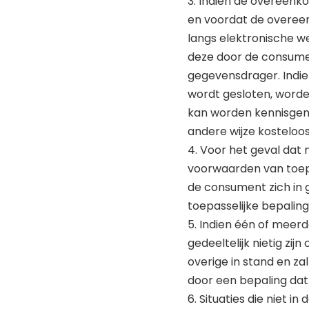
3. Indien de overeenko
en voordat de overee
langs elektronische w
deze door de consume
gegevensdrager. Indien
wordt gesloten, word
kan worden kennisgen
andere wijze kosteloo
4. Voor het geval dat
voorwaarden van toepa
de consument zich in
toepasselijke bepaling
5. Indien één of mee
gedeeltelijk nietig zi
overige in stand en za
door een bepaling dat
6. Situaties die niet 