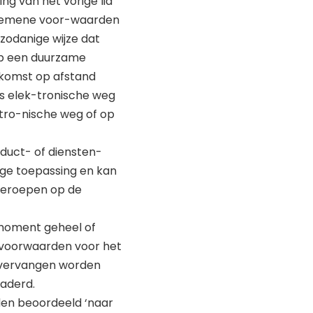
ng van het vorige lid
algemene voor-waarden
zodanige wijze dat
p een duurzame
enkomst op afstand
s elek-tronische weg
tro-nische weg of op
duct- of diensten-
ige toepassing en kan
beroepen op de
 moment geheel of
ze voorwaarden voor het
d vervangen worden
naderd.
rden beoordeeld ‘naar